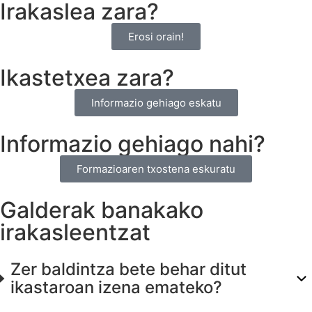
Irakaslea zara?
Erosi orain!
Ikastetxea zara?
Informazio gehiago eskatu
Informazio gehiago nahi?
Formazioaren txostena eskuratu
Galderak banakako
irakasleentzat
Zer baldintza bete behar ditut
ikastaroan izena emateko?