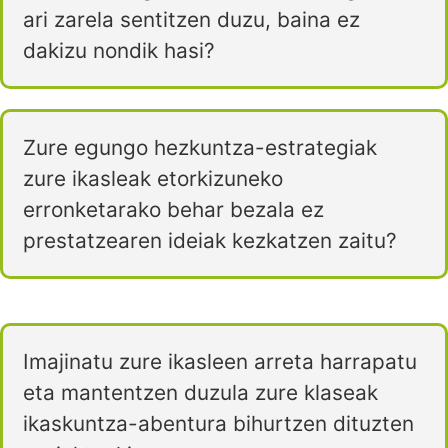
ari zarela sentitzen duzu, baina ez
dakizu nondik hasi?
Zure egungo hezkuntza-estrategiak
zure ikasleak etorkizuneko
erronketarako behar bezala ez
prestatzearen ideiak kezkatzen zaitu?
Imajinatu zure ikasleen arreta harrapatu
eta mantentzen duzula zure klaseak
ikaskuntza-abentura bihurtzen dituzten