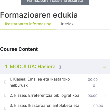
Formazioaren txostena eskuratu
Formazioaren edukia
Ikastaroaren informazioa
Iritziak
Course Content
1. MODULUA: Hasiera
1. Klasea: Emailea eta Ikastaroko
00:00
helburuak
2. klasea: Erreferentzia bibliografikoa
00:00
3. klasea: Ikastaroaren antolaketa eta
00:00