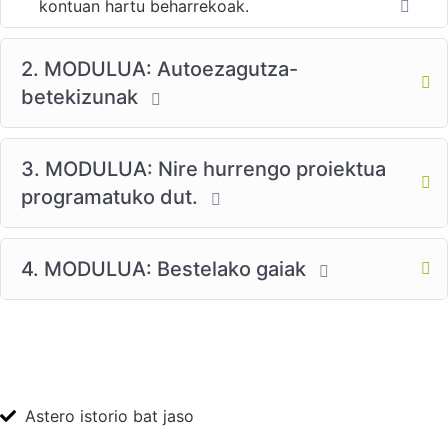
kontuan hartu beharrekoak.
2. MODULUA: Autoezagutza-
betekizunak
3. MODULUA: Nire hurrengo proiektua
programatuko dut.
4. MODULUA: Bestelako gaiak
Astero istorio bat jaso