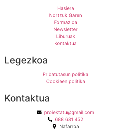
Hasiera
Nortzuk Garen
Formazioa
Newsletter
Liburuak
Kontaktua
Legezkoa
Pribatutasun politika
Cookieen politika
Kontaktua
proiektatu@gmail.com
688 631 452
Nafarroa