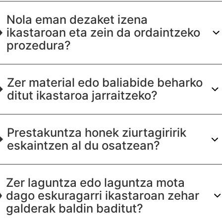
Nola eman dezaket izena
ikastaroan eta zein da ordaintzeko
prozedura?
Zer material edo baliabide beharko
ditut ikastaroa jarraitzeko?
Prestakuntza honek ziurtagiririk
eskaintzen al du osatzean?
Zer laguntza edo laguntza mota
dago eskuragarri ikastaroan zehar
galderak baldin baditut?