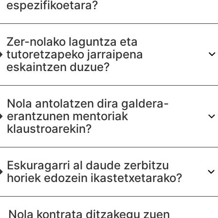
espezifikoetara?
Zer-nolako laguntza eta
tutoretzapeko jarraipena
eskaintzen duzue?
Nola antolatzen dira galdera-
erantzunen mentoriak
klaustroarekin?
Eskuragarri al daude zerbitzu
horiek edozein ikastetxetarako?
Nola kontrata ditzakegu zuen