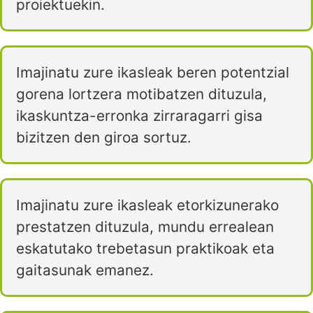
proiektuekin.
Imajinatu zure ikasleak beren potentzial
gorena lortzera motibatzen dituzula,
ikaskuntza-erronka zirraragarri gisa
bizitzen den giroa sortuz.
Imajinatu zure ikasleak etorkizunerako
prestatzen dituzula, mundu errealean
eskatutako trebetasun praktikoak eta
gaitasunak emanez.