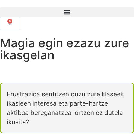
0
Magia egin ezazu zure
ikasgelan
Frustrazioa sentitzen duzu zure klaseek
ikasleen interesa eta parte-hartze
aktiboa bereganatzea lortzen ez dutela
ikusita?