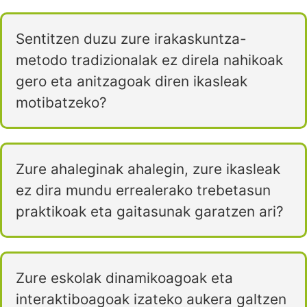
Sentitzen duzu zure irakaskuntza-
metodo tradizionalak ez direla nahikoak
gero eta anitzagoak diren ikasleak
motibatzeko?
Zure ahaleginak ahalegin, zure ikasleak
ez dira mundu errealerako trebetasun
praktikoak eta gaitasunak garatzen ari?
Zure eskolak dinamikoagoak eta
interaktiboagoak izateko aukera galtzen