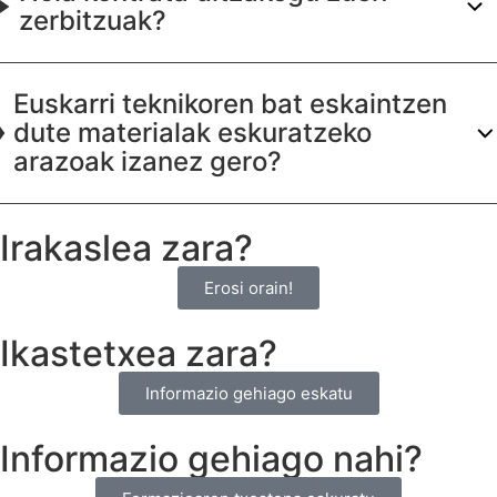
zerbitzuak?
Euskarri teknikoren bat eskaintzen
dute materialak eskuratzeko
arazoak izanez gero?
Irakaslea zara?
Erosi orain!
Ikastetxea zara?
Informazio gehiago eskatu
Informazio gehiago nahi?