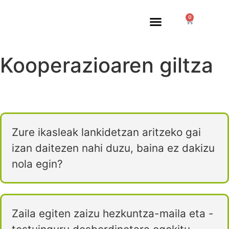
0
Nortzuk Garen
Bestelako Zerbitzuak
Nire Kontua
Kooperazioaren giltza
Zure ikasleak lankidetzan aritzeko gai
izan daitezen nahi duzu, baina ez dakizu
nola egin?
Zaila egiten zaizu hezkuntza-maila eta -