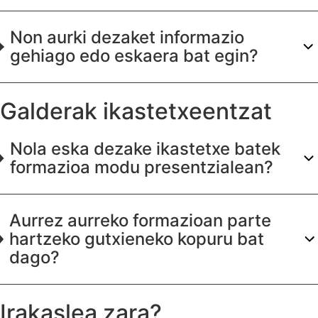
Non aurki dezaket informazio
gehiago edo eskaera bat egin?
Galderak ikastetxeentzat
Nola eska dezake ikastetxe batek
formazioa modu presentzialean?
Aurrez aurreko formazioan parte
hartzeko gutxieneko kopuru bat
dago?
Irakaslea zara?