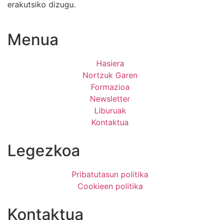
erakutsiko dizugu.
Menua
Hasiera
Nortzuk Garen
Formazioa
Newsletter
Liburuak
Kontaktua
Legezkoa
Pribatutasun politika
Cookieen politika
Kontaktua