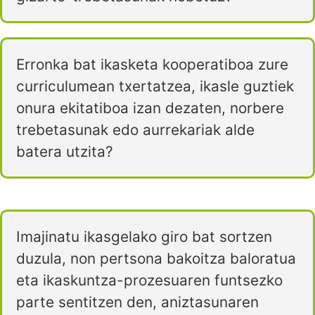
Erronka bat ikasketa kooperatiboa zure
curriculumean txertatzea, ikasle guztiek
onura ekitatiboa izan dezaten, norbere
trebetasunak edo aurrekariak alde
batera utzita?
Imajinatu ikasgelako giro bat sortzen
duzula, non pertsona bakoitza baloratua
eta ikaskuntza-prozesuaren funtsezko
parte sentitzen den, aniztasunaren