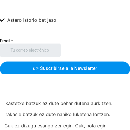
Astero istorio bat jaso
Ikastetxe batzuk ez dute behar dutena aurkitzen.
Irakasle batzuk ez dute nahiko luketena lortzen.
Guk ez dizugu esango zer egin. Guk, nola egin