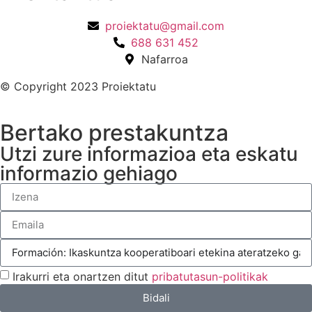
proiektatu@gmail.com
688 631 452
Nafarroa
© Copyright 2023 Proiektatu
Bertako prestakuntza
Utzi zure informazioa eta eskatu
informazio gehiago
Irakurri eta onartzen ditut
pribatutasun-politikak
Bidali