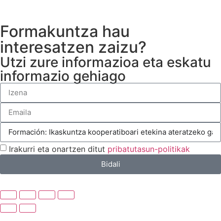
Formakuntza hau
interesatzen zaizu?
Utzi zure informazioa eta eskatu
informazio gehiago
Irakurri eta onartzen ditut
pribatutasun-politikak
Bidali