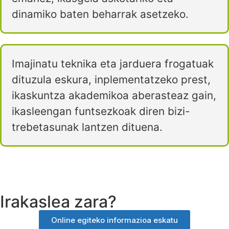
dinamiko baten beharrak asetzeko.
Imajinatu teknika eta jarduera frogatuak
dituzula eskura, inplementatzeko prest,
ikaskuntza akademikoa aberasteaz gain,
ikasleengan funtsezkoak diren bizi-
trebetasunak lantzen dituena.
Irakaslea zara?
Online egiteko informazioa eskatu