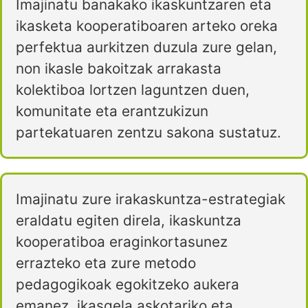
Imajinatu banakako ikaskuntzaren eta
ikasketa kooperatiboaren arteko oreka
perfektua aurkitzen duzula zure gelan,
non ikasle bakoitzak arrakasta
kolektiboa lortzen laguntzen duen,
komunitate eta erantzukizun
partekatuaren zentzu sakona sustatuz.
Imajinatu zure irakaskuntza-estrategiak
eraldatu egiten direla, ikaskuntza
kooperatiboa eraginkortasunez
errazteko eta zure metodo
pedagogikoak egokitzeko aukera
emanez, ikasgela askotariko eta