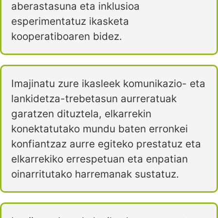
aberastasuna eta inklusioa
esperimentatuz ikasketa
kooperatiboaren bidez.
Imajinatu zure ikasleek komunikazio- eta
lankidetza-trebetasun aurreratuak
garatzen dituztela, elkarrekin
konektatutako mundu baten erronkei
konfiantzaz aurre egiteko prestatuz eta
elkarrekiko errespetuan eta enpatian
oinarritutako harremanak sustatuz.