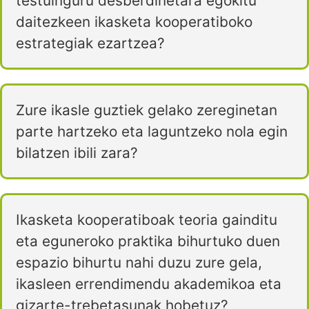
testuinguru desberdinetara egokitu
daitezkeen ikasketa kooperatiboko
estrategiak ezartzea?
Zure ikasle guztiek gelako zereginetan
parte hartzeko eta laguntzeko nola egin
bilatzen ibili zara?
Ikasketa kooperatiboak teoria gainditu
eta eguneroko praktika bihurtuko duen
espazio bihurtu nahi duzu zure gela,
ikasleen errendimendu akademikoa eta
gizarte-trebetasunak hobetuz?