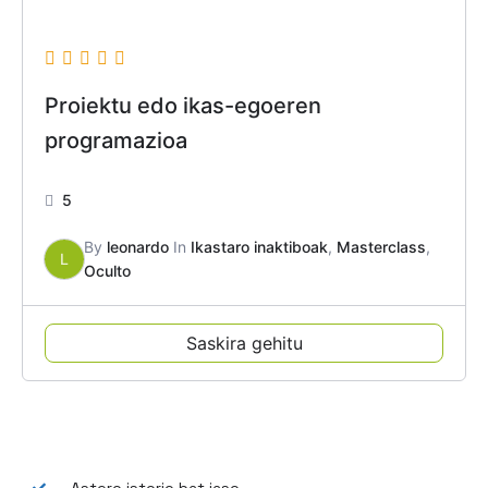
Proiektu edo ikas-egoeren
programazioa
5
By
leonardo
In
Ikastaro inaktiboak
,
Masterclass
,
L
Oculto
Saskira gehitu