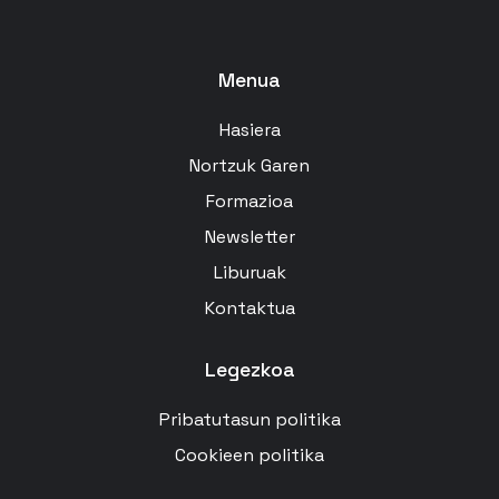
Menua
Hasiera
Nortzuk Garen
Formazioa
Newsletter
Liburuak
Kontaktua
Legezkoa
Pribatutasun politika
Cookieen politika