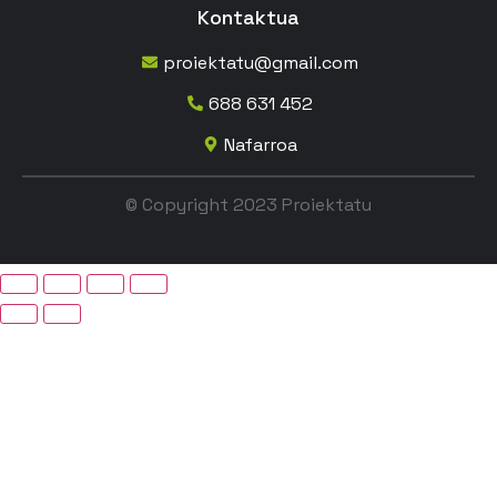
Kontaktua
proiektatu@gmail.com
688 631 452
Nafarroa
© Copyright 2023 Proiektatu