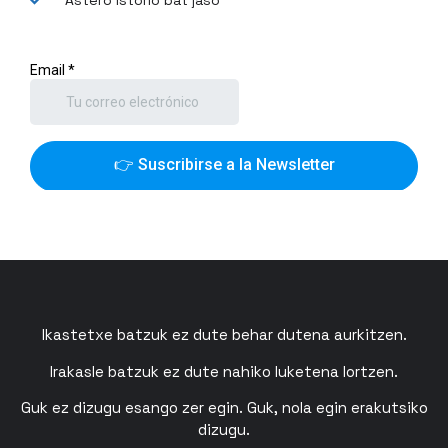
Astero istorio bat jaso
Ikastetxe batzuk ez dute behar dutena aurkitzen.
Irakasle batzuk ez dute nahiko luketena lortzen.
Guk ez dizugu esango zer egin. Guk, nola egin erakutsiko
dizugu.