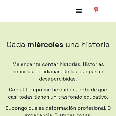
0
Sobre Nosotros
Otros Servicios
Iniciar Sesión
Cada
miércoles
una historia
Me encanta contar historias.
Historias
sencillas. Cotidianas. De las que pasan
desapercibidas.
Con el tiempo me he dado cuenta de que
casi todas tienen un trasfondo educativo.
Supongo que es deformación profesional. O
experiencia. O ambas cosas.